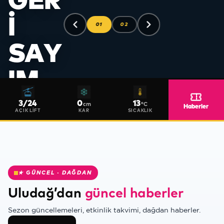
GER
I
01
02
SAY
❄
IM
Yeni sezona
3
/
24
0
13
cm
°C
Haberler
hazırlıklarımıza
AÇIK LIFT
KAR
SICAKLIK
devam
ediyoruz.
Güncel
haberleri,
haberler
★ GÜNCEL · DAĞDAN
sayfamızdan
Uludağ’dan
güncel haberler
takip
edebilirsiniz.
❅
Sezon güncellemeleri, etkinlik takvimi, dağdan haberler.