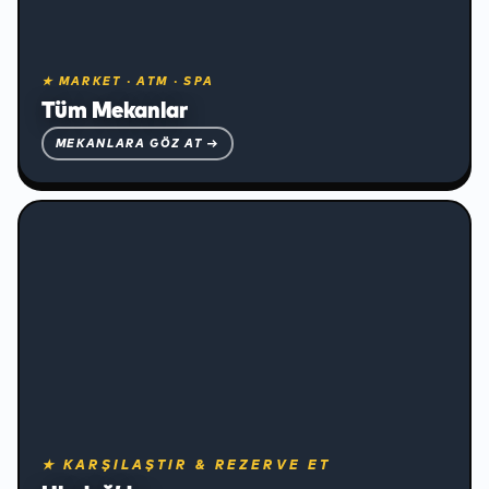
❅
★ MARKET · ATM · SPA
Tüm Mekanlar
MEKANLARA GÖZ AT →
❅
Konaklama ve Ulaşım
★ KARŞILAŞTIR & REZERVE ET