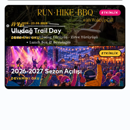
❅
ETKİNLİK
22 Ağu
Uludağ Trail Day
DEVAMINI OKU →
ETKİNLİK
❅
18 Ara
2026-2027 Sezon Açılışı
DEVAMINI OKU →
✻