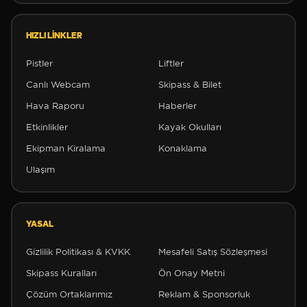
HIZLI LINKLER
❅
Pistler
Liftler
Canlı Webcam
Skipass & Bilet
Hava Raporu
Haberler
❅
Etkinlikler
Kayak Okulları
Ekipman Kiralama
Konaklama
Ulaşım
✻
YASAL
✻
Gizlilik Politikası & KVKK
Mesafeli Satış Sözleşmesi
Skipass Kuralları
Ön Onay Metni
Çözüm Ortaklarımız
Reklam & Sponsorluk