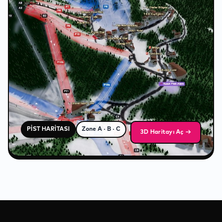
❄
❄
❄
PİST HARİTASI
Zone A · B · C
3D Haritayı Aç →