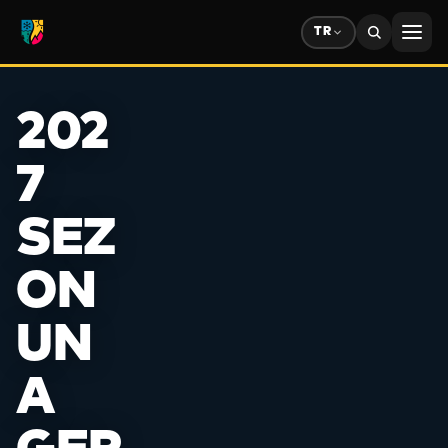
TR
✻
202
7
SEZ
❄
ON
UN
A