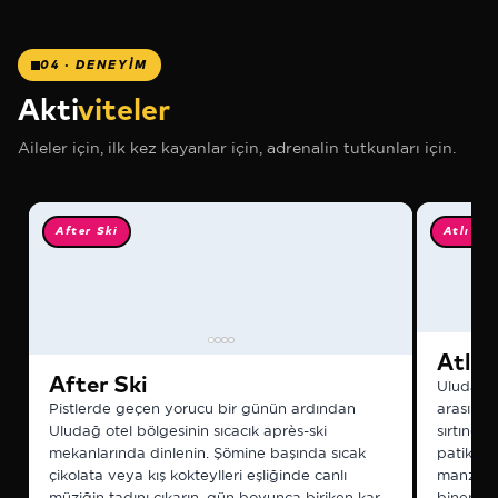
04 · DENEYİM
❅
Akti
viteler
Aileler için, ilk kez kayanlar için, adrenalin tutkunları için.
❅
After Ski
Atlı Tur
❅
Atlı 
After Ski
Uludağ'ı
Pistlerde geçen yorucu bir günün ardından
arasında
❅
Uludağ otel bölgesinin sıcacık après-ski
sırtında
mekanlarında dinlenin. Şömine başında sıcak
patikala
çikolata veya kış kokteylleri eşliğinde canlı
manzarala
müziğin tadını çıkarın, gün boyunca biriken kar
binenler