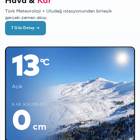
Hava &
Kar
Türk Meteoroloji + Uludağ istasyonundan birleşik
gerçek‑zaman akışı.
✻
7 Gün Detay →
°C
13
°C
Açık
❅
KAR KALINLIĞI
0
cm
❅