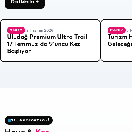
Tüm Haberler →
19 Haziran 2026
13 
HABER
HABER
Uludağ Premium Ultra Trail
Turizm 
❄
17 Temmuz'da 9'uncu Kez
Geleceği
Başlıyor
❄
01 · METEOROLOJİ
✻