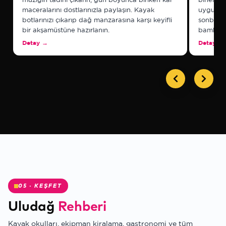
maceralarını dostlarınızla paylaşın. Kayak
uygun te
botlarınızı çıkarıp dağ manzarasına karşı keyifli
sonbaha
bir akşamüstüne hazırlanın.
bambaşk
Detay
→
Detay
→
✻
05 · KEŞFET
Uludağ
Rehberi
Kayak okulları, ekipman kiralama, gastronomi ve tüm