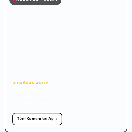
12
KAMERA · CANLI
❄
★ DAĞDAN ANLIK
Kameralar
Zirve, Bakacak, Sarıalan, Otel önü ve 8 noktadan
dakika başı snapshot.
Tüm Kameraları Aç