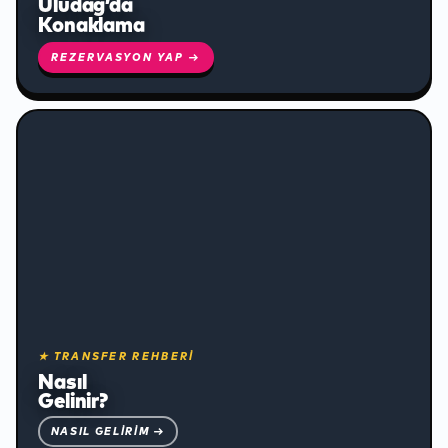
Uludağ’da
Konaklama
REZERVASYON YAP →
✻
★ TRANSFER REHBERİ
Nasıl
Gelinir?
NASIL GELIRIM →