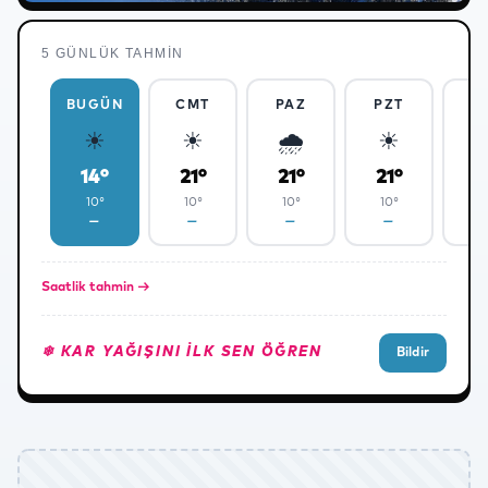
5 GÜNLÜK TAHMIN
❄
BUGÜN
CMT
PAZ
PZT
S
☀
☀
🌧
☀
14°
21°
21°
21°
2
❄
10°
10°
10°
10°
1
—
—
—
—
Saatlik tahmin →
❄ KAR YAĞIŞINI ILK SEN ÖĞREN
Bildir
❅
✻