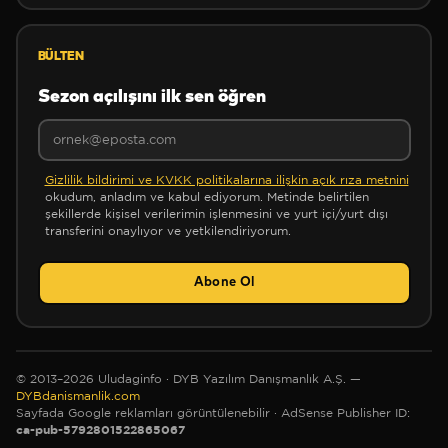
❆
BÜLTEN
Sezon açılışını ilk sen öğren
❆
Gizlilik bildirimi ve KVKK politikalarına ilişkin açık rıza metnini
okudum, anladım ve kabul ediyorum. Metinde belirtilen
şekillerde kişisel verilerimin işlenmesini ve yurt içi/yurt dışı
transferini onaylıyor ve yetkilendiriyorum.
✻
Abone Ol
© 2013–2026 Uludaginfo · DYB Yazılım Danışmanlık A.Ş. —
DYBdanismanlik.com
Sayfada Google reklamları görüntülenebilir
· AdSense Publisher ID:
ca-pub-5792801522865067