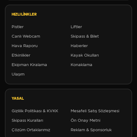
HIZLI LINKLER
❅
Pistler
Liftler
✼
Canlı Webcam
Skipass & Bilet
✼
Hava Raporu
Haberler
Etkinlikler
Kayak Okulları
Ekipman Kiralama
Konaklama
Ulaşım
YASAL
Gizlilik Politikası & KVKK
Mesafeli Satış Sözleşmesi
❆
Skipass Kuralları
Ön Onay Metni
Çözüm Ortaklarımız
Reklam & Sponsorluk