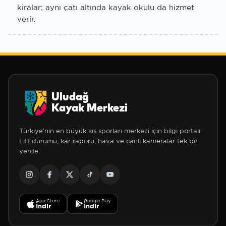
kiralar; aynı çatı altında kayak okulu da hizmet
verir.
Uludağ
Kayak Merkezi
Türkiye'nin en büyük kış sporları merkezi için bilgi portalı.
Lift durumu, kar raporu, hava ve canlı kameralar tek bir
yerde.
App Store
Google Play
İndir
İndir