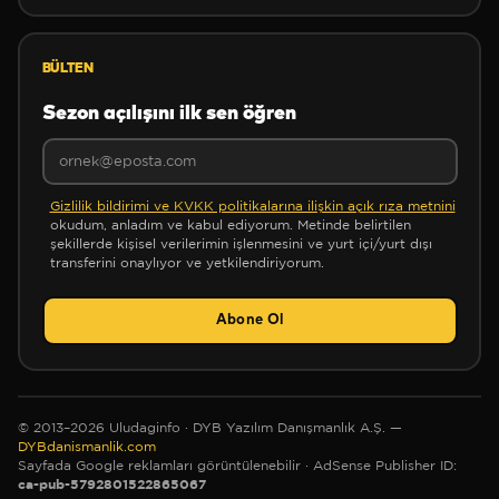
BÜLTEN
Sezon açılışını ilk sen öğren
✻
❅
Gizlilik bildirimi ve KVKK politikalarına ilişkin açık rıza metnini
❅
okudum, anladım ve kabul ediyorum. Metinde belirtilen
şekillerde kişisel verilerimin işlenmesini ve yurt içi/yurt dışı
transferini onaylıyor ve yetkilendiriyorum.
Abone Ol
❅
✻
© 2013–2026 Uludaginfo · DYB Yazılım Danışmanlık A.Ş. —
✼
DYBdanismanlik.com
Sayfada Google reklamları görüntülenebilir
· AdSense Publisher ID:
ca-pub-5792801522865067