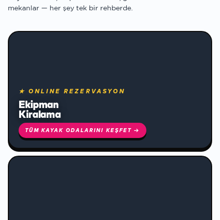
mekanlar — her şey tek bir rehberde.
★ ONLINE REZERVASYON
Ekipman
Kiralama
TÜM KAYAK ODALARINI KEŞFET →
❄