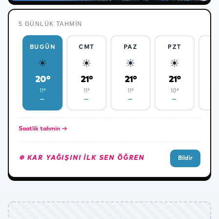
5 GÜNLÜK TAHMIN
❄
BUGÜN
CMT
PAZ
PZT
S
☀
☀
☀
☀
20°
21°
21°
21°
2
❄
11°
11°
11°
10°
1
—
—
—
—
Saatlik tahmin →
❄ KAR YAĞIŞINI ILK SEN ÖĞREN
Bildir
❅
✻