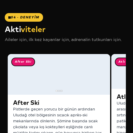
04 · DENEYİM
❅
Akti
viteler
Aileler için, ilk kez kayanlar için, adrenalin tutkunları için.
❅
After Ski
Atlı Tur
❅
Atlı 
After Ski
Uludağ'ı
Pistlerde geçen yorucu bir günün ardından
arasında
❅
Uludağ otel bölgesinin sıcacık après-ski
sırtında
mekanlarında dinlenin. Şömine başında sıcak
patikala
çikolata veya kış kokteylleri eşliğinde canlı
manzarala
müziğin tadını çıkarın, gün boyunca biriken kar
binenler