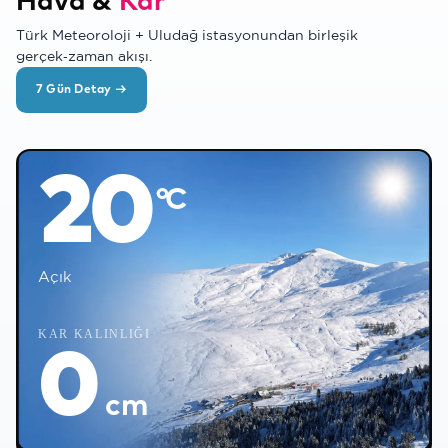
Hava &
Kar
Türk Meteoroloji + Uludağ istasyonundan birleşik
gerçek‑zaman akışı.
✻
7 Gün Detay →
°C
20
°C
Açık
❅
KAR KALINLIĞI
0
cm
❅