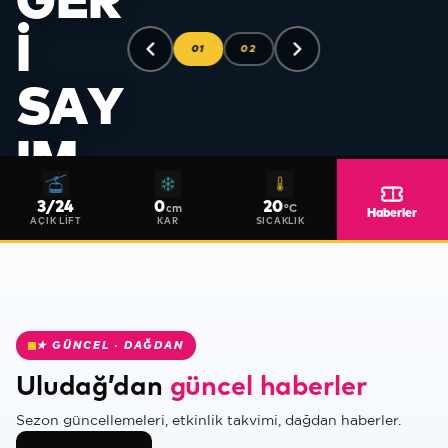
GER
I
01
02
SAY
❄
IM
Yeni sezona
3
/
24
0
20
cm
°C
Haberler
hazırlıklarımıza
AÇIK LIFT
KAR
SICAKLIK
devam
ediyoruz.
Güncel
haberleri,
haberler
★ GÜNCEL · DAĞDAN
sayfamızdan
Uludağ’dan
güncel haberler
takip
edebilirsiniz.
❅
Sezon güncellemeleri, etkinlik takvimi, dağdan haberler.