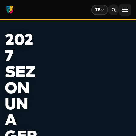
TR
✻
202
7
SEZ
❄
ON
UN
A