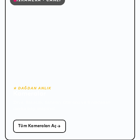
12
KAMERA · CANLI
❄
★ DAĞDAN ANLIK
Kameralar
Zirve, Bakacak, Sarıalan, Otel önü ve 8 noktadan
dakika başı snapshot.
Tüm Kameraları Aç