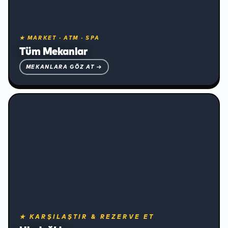
❅
★ MARKET · ATM · SPA
Tüm Mekanlar
MEKANLARA GÖZ AT →
❅
Konaklama ve Ulaşım
★ KARŞILAŞTIR & REZERVE ET