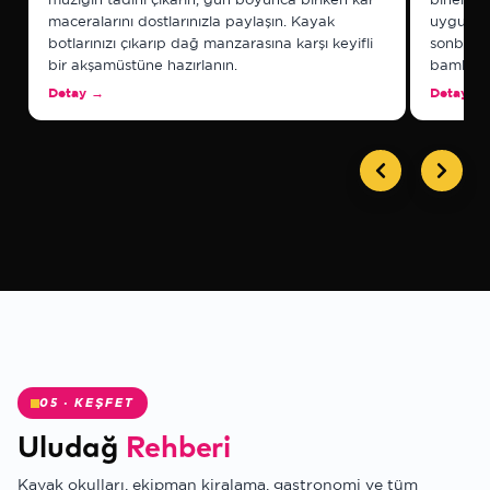
maceralarını dostlarınızla paylaşın. Kayak
uygun te
botlarınızı çıkarıp dağ manzarasına karşı keyifli
sonbaha
bir akşamüstüne hazırlanın.
bambaşk
Detay
→
Detay
→
✻
05 · KEŞFET
Uludağ
Rehberi
Kayak okulları, ekipman kiralama, gastronomi ve tüm