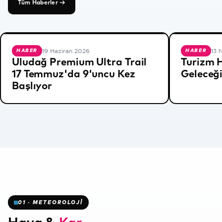
Tüm Haberler →
19 Haziran 2026
13 
HABER
HABER
Uludağ Premium Ultra Trail
Turizm 
❄
17 Temmuz'da 9'uncu Kez
Geleceği
Başlıyor
❄
01 · METEOROLOJİ
✻