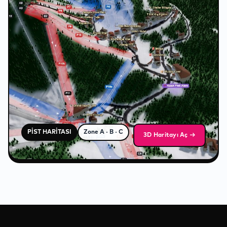
❄
❄
❄
PİST HARİTASI
Zone A · B · C
3D Haritayı Aç →