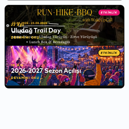
❅
ETKİNLİK
22 Ağu
Uludağ Trail Day
DEVAMINI OKU →
ETKİNLİK
❅
18 Ara
2026-2027 Sezon Açılışı
DEVAMINI OKU →
✻