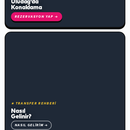
Uludağ’da
Konaklama
REZERVASYON YAP →
✻
★ TRANSFER REHBERİ
Nasıl
Gelinir?
NASIL GELIRIM →