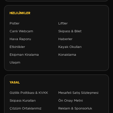
HIZLI LINKLER
❅
Pistler
Liftler
Canlı Webcam
Skipass & Bilet
Hava Raporu
Haberler
❅
Etkinlikler
Kayak Okulları
Ekipman Kiralama
Konaklama
Ulaşım
✻
YASAL
✻
Gizlilik Politikası & KVKK
Mesafeli Satış Sözleşmesi
Skipass Kuralları
Ön Onay Metni
Çözüm Ortaklarımız
Reklam & Sponsorluk