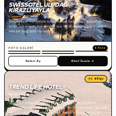
SWISSOTEL ULUDAĞ
KIRAZLIYAYLA
Kirazlıyayla mevkiinde konumlanan Swissotel Uludağ; ski-
in/ski-out erişimi, full-service spa ve iki restoranıyla 5 yıldızlı
lüks bir dağ tatili sunar.
FOTO GALERİ
5 foto
Galeri Aç
Oteli İncele
→
1. Bölge
TREND LIFE HOTEL
🛏
56 ODA
🌐
Uludağ 1. bölgede acemi pisti ve Cennetkaya Pisti'ne
metrelerce mesafede konumlanan Trend Life Hotel, 56 oda
ve 220 yatak kapasitesiyle dört mevsim doğa ve kayak