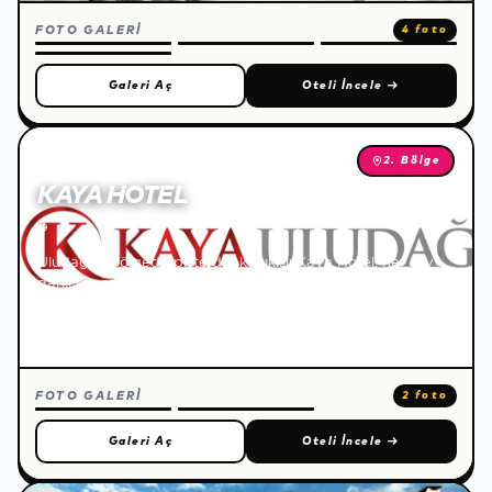
FOTO GALERİ
4 foto
Galeri Aç
Oteli İncele
→
2. Bölge
KAYA HOTEL
🌐
Uludağ 2. bölgede piste direkt çıkışlı Kaya Hotel, her şey
dahil konsepti, zengin açık büfe restoranı ve spa
hizmetleriyle dağ ve pist manzaralı odalarda konforlu bir
tatil sunar.
FOTO GALERİ
2 foto
Galeri Aç
Oteli İncele
→