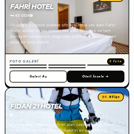
FAHRI HOTEL
🛏
65 ODA
🌐
Uludağ 1. bölgede pistlere sıfır konumda yer alan Fahri
Hotel, ahşap ve taş dokulu mimarisi, 65 odası ve tam
pansiyon konseptiyle doğrudan piste çıkış imkânı sunan
sıcak bir dağ otelidir.
FOTO GALERİ
5 foto
Galeri Aç
Oteli İncele
→
1. Bölge
FIDAN 21 HOTEL
🌐
Uludağ eteklerinde 9.000 m² alan üzerine kurulu Fidan 21
Hotel, milli kayakçı Fidan Özbakır'ın ev sahipliğinde spor ve