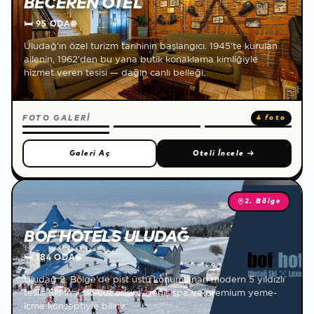
BECEREN OTEL
🛏
95 ODA
🌐
Uludağ'ın özel turizm tarihinin başlangıcı. 1945'te kurulan
ailenin, 1962'den bu yana butik konaklama kimliğiyle
hizmet veren tesisi — dağın canlı belleği.
FOTO GALERİ
4 foto
Galeri Aç
Oteli İncele
→
2. Bölge
BOF HOTELS ULUDAĞ
🛏
184 ODA
🌐
Uludağ 2. Bölge'de pist üstü konumlanan modern 5 yıldızlı
tesis. Ski-in / ski-out erişim, geniş spa ve premium yeme-
içme konseptiyle bilinir.