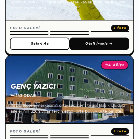
eğlence odaklı bir butik otel olarak kayak tutkunlarına özel
bir deneyim sunar.
FOTO GALERİ
5 foto
Galeri Aç
Oteli İncele
→
2. Bölge
GENÇ YAZICI
🛏
142 ODA
🌐
Yazıcı Hotels markasının orta-segment tesisi; klasik Uludağ
ailelerinin uzun yıllar tercih ettiği orta büyüklükte bir otel.
FOTO GALERİ
5 foto