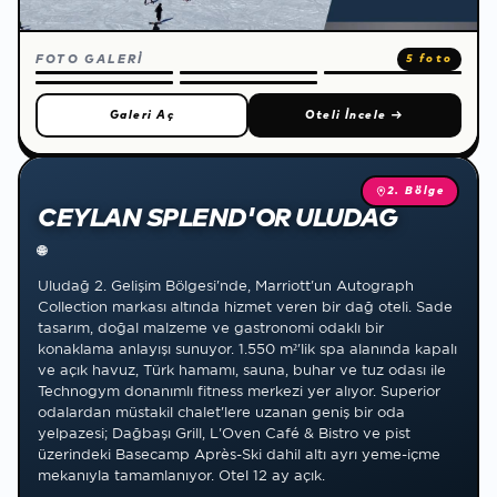
FOTO GALERİ
5 foto
Galeri Aç
Oteli İncele
→
2. Bölge
CEYLAN SPLEND'OR ULUDAĞ
🌐
Uludağ 2. Gelişim Bölgesi'nde, Marriott'un Autograph
Collection markası altında hizmet veren bir dağ oteli. Sade
tasarım, doğal malzeme ve gastronomi odaklı bir
konaklama anlayışı sunuyor. 1.550 m²'lik spa alanında kapalı
ve açık havuz, Türk hamamı, sauna, buhar ve tuz odası ile
Technogym donanımlı fitness merkezi yer alıyor. Superior
odalardan müstakil chalet'lere uzanan geniş bir oda
yelpazesi; Dağbaşı Grill, L'Oven Café & Bistro ve pist
üzerindeki Basecamp Après-Ski dahil altı ayrı yeme-içme
mekanıyla tamamlanıyor. Otel 12 ay açık.