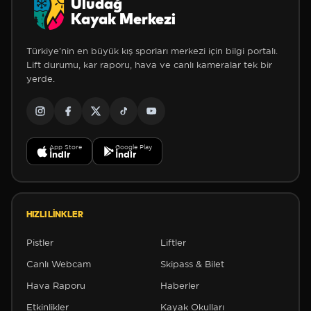
Uludağ
Kayak Merkezi
Türkiye'nin en büyük kış sporları merkezi için bilgi portalı.
Lift durumu, kar raporu, hava ve canlı kameralar tek bir
yerde.
App Store
Google Play
İndir
İndir
HIZLI LINKLER
Pistler
Liftler
Canlı Webcam
Skipass & Bilet
Hava Raporu
Haberler
Etkinlikler
Kayak Okulları