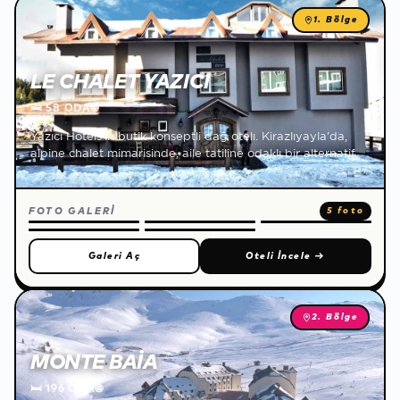
1. Bölge
LE CHALET YAZICI
🛏
58 ODA
🌐
Yazıcı Hotels'in butik konseptli dağ otelı. Kirazlıyayla'da,
alpine chalet mimarisinde, aile tatiline odaklı bir alternatif.
FOTO GALERİ
5 foto
Galeri Aç
Oteli İncele
→
2. Bölge
MONTE BAIA
🛏
196 ODA
🌐