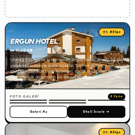
1. Bölge
ERGUN HOTEL
🛏
31 ODA
🌐
Uludağ 1. bölgede konumlanan Ergun Hotel, 31 oda ve 110
yatak kapasitesiyle butik ölçekte; Türk ve dünya
mutfağından açık büfe lezzetleri, çocuk oyun alanı ve sıcak
atmosferiyle dinlendirici bir konaklama sağlar.
FOTO GALERİ
5 foto
Galeri Aç
Oteli İncele
→
1. Bölge