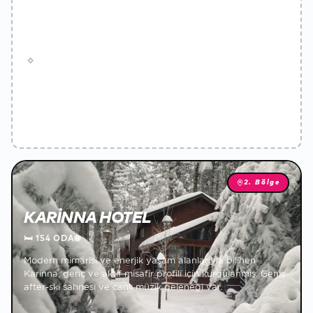
2. Bölge
KARINNA HOTEL
🛏
154 ODA
🌐
Modern mimarisi ve enerjik yaşam alanlarıyla bilinen
Karinna, genç ve aktif misafir profili için kurgulanmış. Geniş
after-ski sahnesi ve canlı müzik geleneği var.