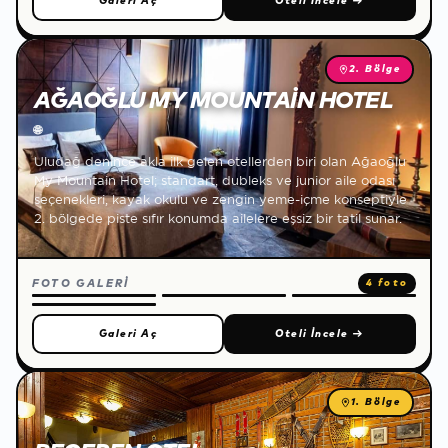
Galeri Aç
Oteli İncele
→
2. Bölge
AĞAOĞLU MY MOUNTAIN HOTEL
🌐
Uludağ denince akla ilk gelen otellerden biri olan Ağaoğlu
My Mountain Hotel; standart, dubleks ve junior aile odası
seçenekleri, kayak okulu ve zengin yeme-içme konseptiyle
2. bölgede piste sıfır konumda ailelere eşsiz bir tatil sunar.
FOTO GALERİ
4 foto
Galeri Aç
Oteli İncele
→
1. Bölge