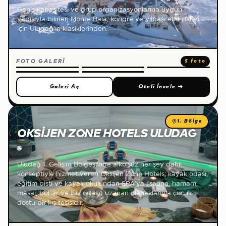
Geniş kapasitesi ve grup organizasyonlarına uygun
yapısıyla bilinen Monte Baia, kongre ve yılbaşı etkinlikleri
için Uludağ'ın klasiklerinden.
FOTO GALERİ
5 foto
Galeri Aç
Oteli İncele
→
1. Bölge
OKSIJEN ZONE HOTELS ULUDAĞ
🌐
Uludağ 1. Gelişim Bölgesi'nde alkolsüz her şey dahil
konseptiyle hizmet veren Oksijen Zone Hotels; kayak odası,
eğitim pisti ve kayak okulundan SPA'ya (sauna, hamam,
masaj, buhar ve tuz odası) uzanan olanaklarıyla çocuk
dostu bir kış tesisidir.