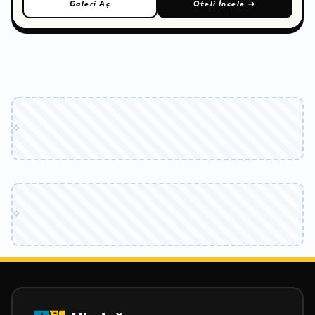
Galeri Aç
Oteli İncele
→