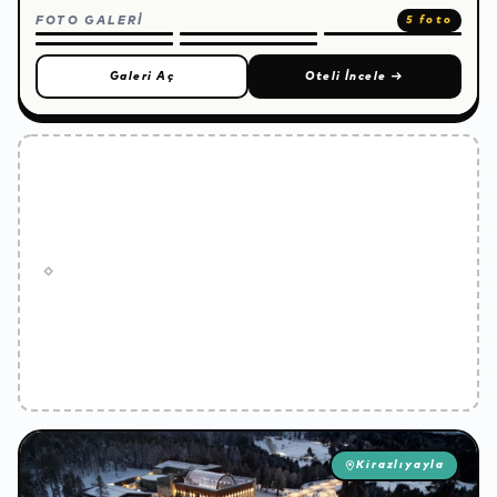
FOTO GALERİ
5 foto
Galeri Aç
Oteli İncele
→
Kirazlıyayla