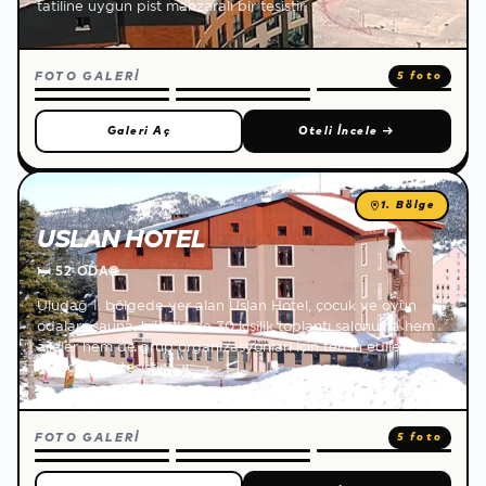
tatiline uygun pist manzaralı bir tesistir.
FOTO GALERİ
5 foto
Galeri Aç
Oteli İncele
→
1. Bölge
USLAN HOTEL
🛏
52 ODA
🌐
Uludağ 1. bölgede yer alan Uslan Hotel, çocuk ve oyun
odaları, sauna, bilardo ve 30 kişilik toplantı salonuyla hem
aileler hem de grup organizasyonları için tercih edilen
konforlu bir tesistir.
FOTO GALERİ
5 foto