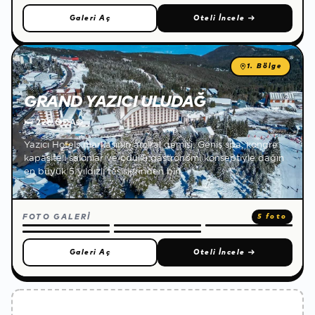
Galeri Aç
Oteli İncele
→
1. Bölge
GRAND YAZICI ULUDAĞ
🛏
226 ODA
🌐
Yazıcı Hotels markasının amiral gemisi. Geniş spa, kongre
kapasiteli salonlar ve ödüllü gastronomi konseptiyle dağın
en büyük 5 yıldızlı tesislerinden biri.
FOTO GALERİ
5 foto
Galeri Aç
Oteli İncele
→