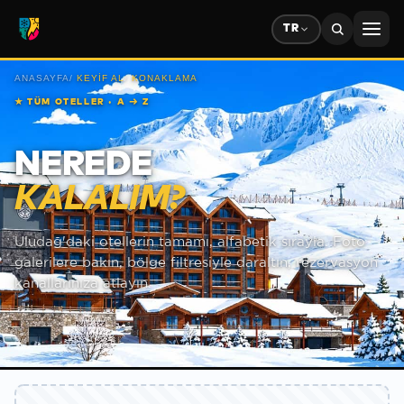
TR
ANASAYFA
/
KEYIF AL
/
KONAKLAMA
★
TÜM OTELLER · A → Z
NEREDE
KALALIM?
Uludağ'daki otellerin tamamı, alfabetik sırayla. Foto
galerilere bakın, bölge filtresiyle daraltın, rezervasyon
kanallarınıza atlayın.