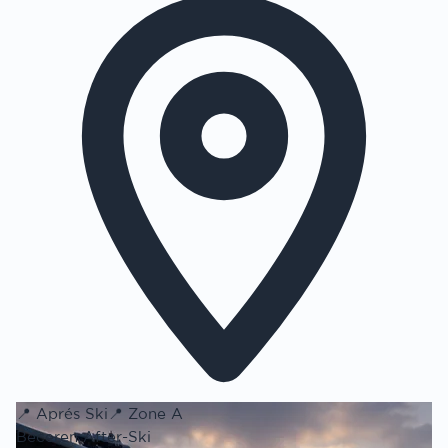
📍
Aprés Ski
📍
Zone A
Beceren After-Ski