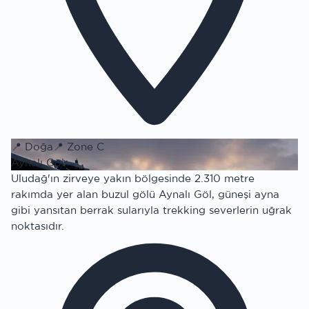
📍
Doğa
📍
Zone C
Aynalı Göl
Uludağ'ın zirveye yakın bölgesinde 2.310 metre
rakımda yer alan buzul gölü Aynalı Göl, güneşi ayna
gibi yansıtan berrak sularıyla trekking severlerin uğrak
noktasıdır.