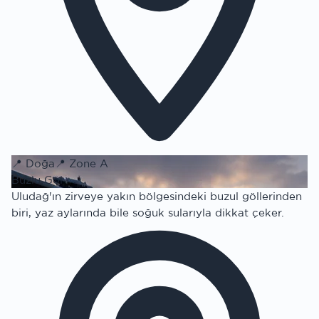
📍
Doğa
📍
Zone A
Buzlu Göl
Uludağ'ın zirveye yakın bölgesindeki buzul göllerinden
biri, yaz aylarında bile soğuk sularıyla dikkat çeker.