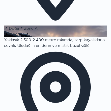
📍
Doğa
📍
Zone A
Karagöl
Yaklaşık 2.300-2.400 metre rakımda, sarp kayalıklarla
çevrili, Uludağ'ın en derin ve mistik buzul gölü.