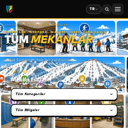
TR
ANASAYFA
/
KEYIF AL
/
TÜM MEKANLAR
📍
HASTANE · OTOPARK · MARKET · İDARİ · DAHA FAZLA
TÜM
MEKANLAR
Uludağ'daki hastane, otopark, market, idari birim ve
daha fazlası — tek bir rehberde.
⏵
FİLTRE
Mekan filtrele
Kategori seçimi
Bölge seçimi