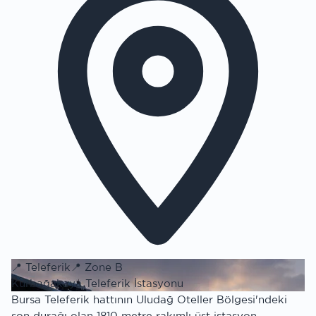
📍
Teleferik
📍
Zone B
Kurbağakaya Teleferik İstasyonu
Bursa Teleferik hattının Uludağ Oteller Bölgesi'ndeki
son durağı olan 1810 metre rakımlı üst istasyon.