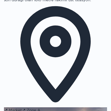
📍
Market
📍
Zone A