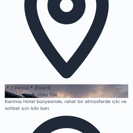
📍
Eğlence
📍
Zone B
Chill Lounge Lobby Bar
Karinna Hotel bünyesinde, rahat bir atmosferde içki ve
sohbet için lobi barı.