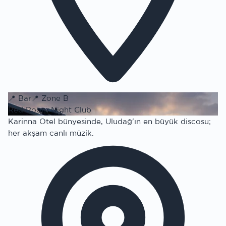
📍
Bar
📍
Zone B
Red Room Night Club
Karinna Otel bünyesinde, Uludağ'ın en büyük discosu;
her akşam canlı müzik.