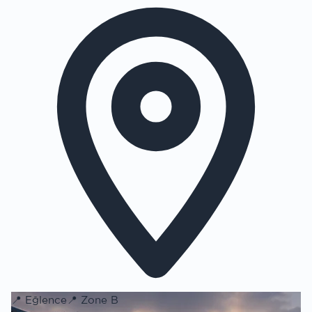
📍
Eğlence
📍
Zone B