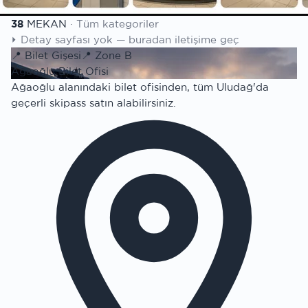
Mekan listesi
38
MEKAN
·
Tüm kategoriler
⏵
Detay sayfası yok — buradan iletişime geç
📍
Bilet Gişesi
📍
Zone B
Ağaoğlu Bilet Ofisi
Ağaoğlu alanındaki bilet ofisinden, tüm Uludağ'da
geçerli skipass satın alabilirsiniz.