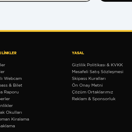
I LINKLER
YASAL
ler
Gizlilik Politikası & KVKK
ler
Mesafeli Satış Sözleşmesi
lı Webcam
Skipass Kuralları
pass & Bilet
Ön Onay Metni
a Raporu
Çözüm Ortaklarımız
erler
Reklam & Sponsorluk
nlikler
ak Okulları
pman Kiralama
aklama