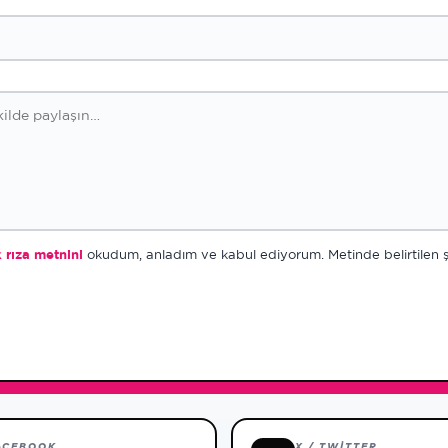
k rıza metnini
okudum, anladım ve kabul ediyorum. Metinde belirtilen şeki
ACEBOOK
X / TWITTER