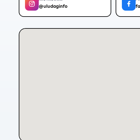
@uludaginfo
f