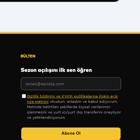
BÜLTEN
Sezon açılışını ilk sen öğren
Gizlilik bildirimi ve KVKK politikalarına ilişkin açık
rıza metnini
okudum, anladım ve kabul ediyorum.
Metinde belirtilen şekillerde kişisel verilerimin
işlenmesini ve yurt içi/yurt dışı transferini onaylıyor
ve yetkilendiriyorum.
Abone Ol