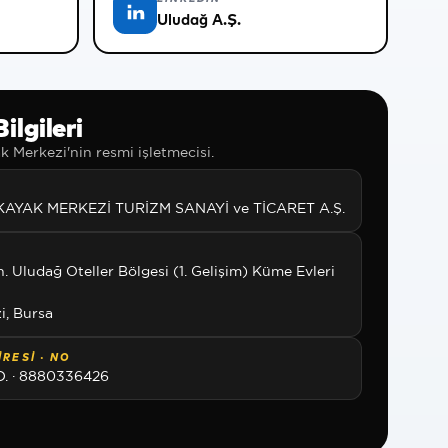
Uludağ A.Ş.
ilgileri
 Merkezi'nin resmi işletmecisi.
AYAK MERKEZİ TURİZM SANAYİ ve TİCARET A.Ş.
h. Uludağ Oteller Bölgesi (1. Gelişim) Küme Evleri
, Bursa
RESI · NO
.D. · 8880336426