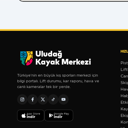
HIZL
Uludağ
Kayak Merkezi
Pist
Lift
Türkiye'nin en büyük kış sporları merkezi için
Can
bilgi portalı. Lift durumu, kar raporu, hava ve
Ski
canlı kameralar tek bir yerde.
Hav
Hab
Etki
❄
❄
Kay
✻
App Store
Google Play
Eki
İndir
İndir
Kon