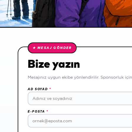
Hava & Kar
Detaylı tahmin · kar raporu
100. Yıl
Cumhuriyet sezonu
★ MESAJ GÖNDER
İletişim formu ve bilgileri
Bize yazın
Mesajınız uygun ekibe yönlendirilir. Sponsorluk içi
AD SOYAD
*
E-POSTA
*