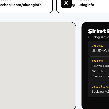
acebook.com/uludaginfo
@uludaginfo
Şirket B
Uludağ Kayak
UNVAN
ULUDAĞ K
ADRES
Kirazlı Ma
No: 19/6
Osmangazi
VERGI DAI
Setbaşı V