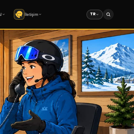
l
İletişim
TR
İletişim
berler
Şirket bilgileri · form
lar
Çözüm Ortaklarımız
retsiz indir
Partner ekosistemi
Sponsorluk
Reklam & sponsorluk dosyası