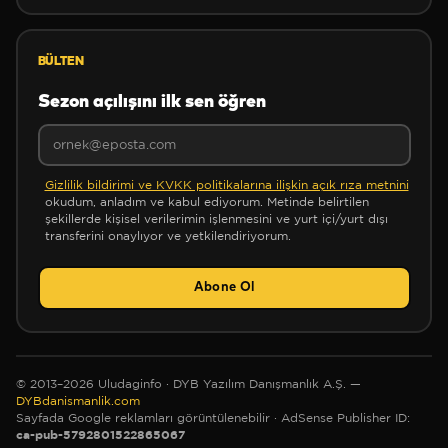
BÜLTEN
Sezon açılışını ilk sen öğren
❆
Gizlilik bildirimi ve KVKK politikalarına ilişkin açık rıza metnini
okudum, anladım ve kabul ediyorum. Metinde belirtilen
❄
şekillerde kişisel verilerimin işlenmesini ve yurt içi/yurt dışı
✻
transferini onaylıyor ve yetkilendiriyorum.
❄
Abone Ol
✻
✼
© 2013–2026 Uludaginfo · DYB Yazılım Danışmanlık A.Ş. —
✻
DYBdanismanlik.com
Sayfada Google reklamları görüntülenebilir
· AdSense Publisher ID:
ca-pub-5792801522865067