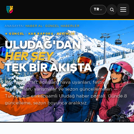
TR
ANASAYFA
/
HABER AL
/
GÜNCEL HABERLER
★
GÜNCEL · KAR RAPORU · ETKİNLİK
ULUDAĞ'DAN
HER ŞEY
TEK BIR AKIŞTA
Kar raporu, lift açılışları, hava uyarıları, festival
programları, yarışmalar ve sezon güncellemeleri —
Türkiye'nin en kapsamlı Uludağ haber portalı. Günde 8
güncelleme, sezon boyunca aralıksız.