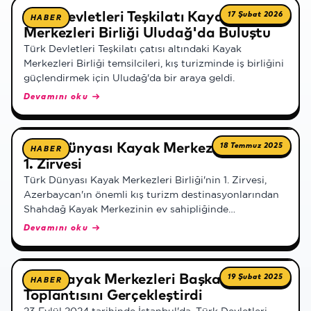
Türk Devletleri Teşkilatı Kayak
17 Şubat 2026
HABER
Merkezleri Birliği Uludağ'da Buluştu
Türk Devletleri Teşkilatı çatısı altındaki Kayak
Merkezleri Birliği temsilcileri, kış turizminde iş birliğini
güçlendirmek için Uludağ'da bir araya geldi.
Devamını oku →
Türk Dünyası Kayak Merkezleri Birliği
18 Temmuz 2025
HABER
1. Zirvesi
Türk Dünyası Kayak Merkezleri Birliği'nin 1. Zirvesi,
Azerbaycan'ın önemli kış turizm destinasyonlarından
Shahdağ Kayak Merkezinin ev sahipliğinde
tamamlandı. Zirveye Türkiye'yi temsilen Uludağ Kayak
Devamını oku →
Merkezi, kurucu üye olarak katılım sağladı.
Türk Kayak Merkezleri Başkanları İlk
19 Şubat 2025
HABER
Toplantısını Gerçekleştirdi