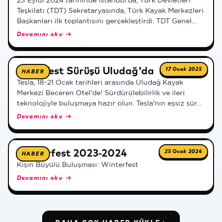
23 Eylül 2024 tarihinde İstanbul'da, Türk Devletleri
Teşkilatı (TDT) Sekretaryasında, Türk Kayak Merkezleri
Başkanları ilk toplantısını gerçekleştirdi. TDT Genel
Sekreter Yardımcısı Dr. Mirvokhid Azimov'un başkanlık
Devamını oku →
ettiği toplantıya, Uludağ Kayak Merkezi Yetkili
Temsilcisi Burak
Tesla Test Sürüşü Uludağ'da
17 Ocak 2025
HABER
Tesla, 18-21 Ocak tarihleri arasında Uludağ Kayak
Merkezi Beceren Otel'de! Sürdürülebilirlik ve ileri
teknolojiyle buluşmaya hazır olun. Tesla'nın eşsiz sürüş
deneyimini keşfetmek ve geleceğin otomobilini
Devamını oku →
yakından tanımak için bu fırsatı kaçırmayın.
Winterfest 2023-2024
25 Ocak 2024
HABER
Kışın Büyülü Buluşması: Winterfest
Devamını oku →