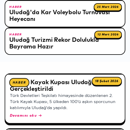
HABER
25 Mart 2026
Uludağ'da Kar Voleybolu Turnuvası
Heyecanı
HABER
12 Mart 2026
Uludağ Turizmi Rekor Dolulukla
Bayrama Hazır
Tüm haberler
2. Türk Kayak Kupası Uludağ'da
18 Şubat 2026
HABER
Gerçekleştirildi
Türk Devletleri Teşkilatı himayesinde düzenlenen 2.
Türk Kayak Kupası, 5 ülkeden 100'ü aşkın sporcunun
katılımıyla Uludağ'da yapıldı.
Devamını oku →