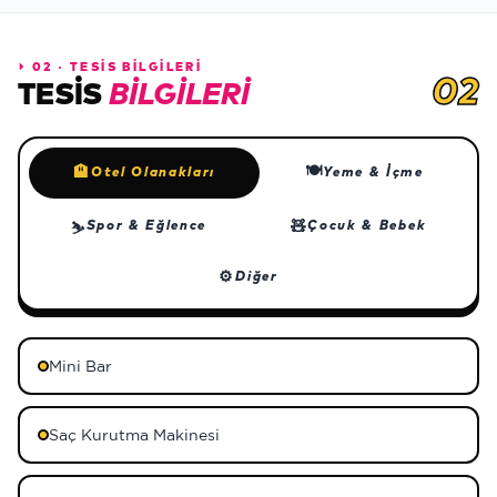
⏵
02 · TESİS BİLGİLERİ
02
TESIS
BILGILERI
🍽
🏨
Otel Olanakları
Yeme & İçme
🧸
Spor & Eğlence
Çocuk & Bebek
⛷
⚙
Diğer
Mini Bar
Saç Kurutma Makinesi