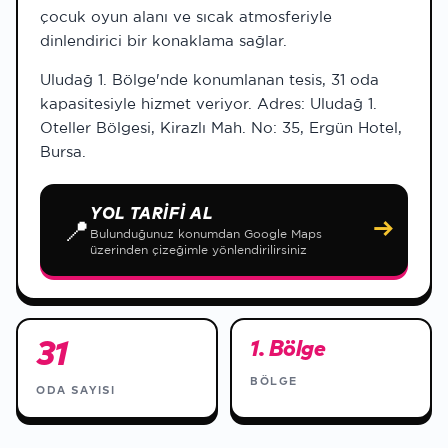
çocuk oyun alanı ve sıcak atmosferiyle
dinlendirici bir konaklama sağlar.
Uludağ 1. Bölge'nde konumlanan tesis, 31 oda
kapasitesiyle hizmet veriyor. Adres: Uludağ 1.
Oteller Bölgesi, Kirazlı Mah. No: 35, Ergün Hotel,
Bursa.
YOL TARIFI AL
📍
→
Bulunduğunuz konumdan Google Maps
üzerinden çizeğimle yönlendirilirsiniz
31
1. Bölge
BÖLGE
ODA SAYISI