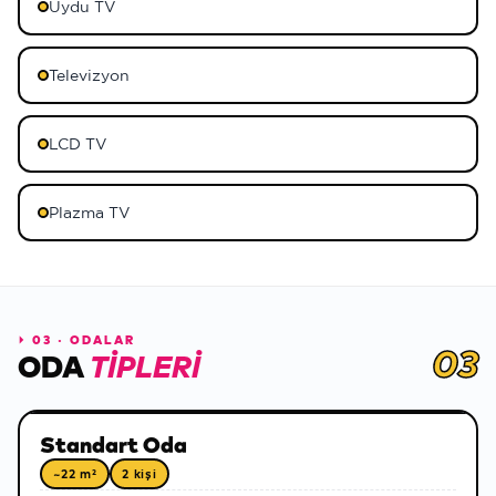
Uydu TV
Televizyon
LCD TV
Plazma TV
⏵
03 · ODALAR
03
ODA
TIPLERI
Standart Oda
~22 m²
2 kişi