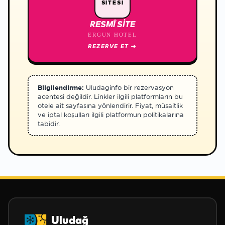
SİTESİ
RESMÎ SITE
ERGUN HOTEL
REZERVE ET
→
Bilgilendirme:
Uludaginfo bir rezervasyon
acentesi değildir. Linkler ilgili platformların bu
otele ait sayfasına yönlendirir. Fiyat, müsaitlik
ve iptal koşulları ilgili platformun politikalarına
tabidir.
Uludağ