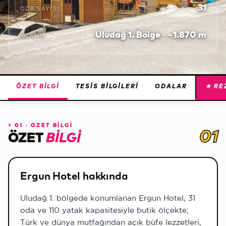
31
ODA SAYISI
Uludağ 1. Bölge · ~1.870 m
KONUM
ÖZET BILGI
TESIS BILGILERI
ODALAR
★ RE
⏵
01 · ÖZET BİLGİ
01
ÖZET
BILGI
Ergun Hotel hakkında
Uludağ 1. bölgede konumlanan Ergun Hotel, 31
oda ve 110 yatak kapasitesiyle butik ölçekte;
Türk ve dünya mutfağından açık büfe lezzetleri,