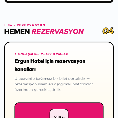
⏵
04 · REZERVASYON
04
HEMEN
REZERVASYON
⏵
ANLAŞMALI PLATFORMLAR
Ergun Hotel için rezervasyon
kanalları
Uludaginfo bağımsız bir bilgi portalıdır —
rezervasyon işlemleri aşağıdaki platformlar
üzerinden gerçekleştirilir.
OTEL