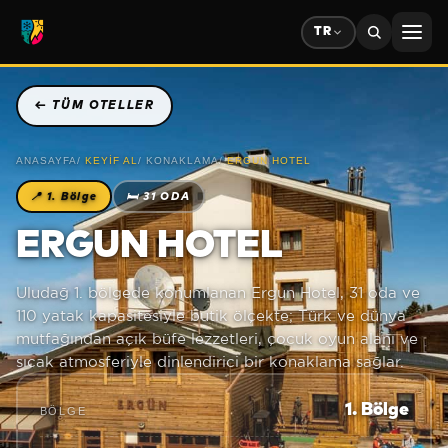
TR
←
TÜM OTELLER
ANASAYFA
/
KEYIF AL
/
KONAKLAMA
/
ERGUN HOTEL
📍
1. Bölge
🛏
31 ODA
ERGUN HOTEL
Uludağ 1. bölgede konumlanan Ergun Hotel, 31 oda ve
110 yatak kapasitesiyle butik ölçekte; Türk ve dünya
mutfağından açık büfe lezzetleri, çocuk oyun alanı ve
sıcak atmosferiyle dinlendirici bir konaklama sağlar.
1. Bölge
BÖLGE