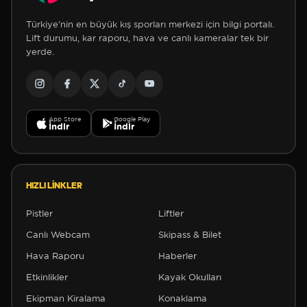
Türkiye'nin en büyük kış sporları merkezi için bilgi portalı.
Lift durumu, kar raporu, hava ve canlı kameralar tek bir
yerde.
App Store
Google Play
İndir
İndir
HIZLI LINKLER
Pistler
Liftler
Canlı Webcam
Skipass & Bilet
Hava Raporu
Haberler
Etkinlikler
Kayak Okulları
Ekipman Kiralama
Konaklama