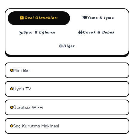
🍽
🏨
Otel Olanakları
Yeme & İçme
🧸
Spor & Eğlence
Çocuk & Bebek
⛷
⚙
Diğer
Mini Bar
Uydu TV
Ücretsiz Wi-Fi
Saç Kurutma Makinesi