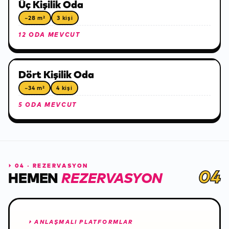
Üç Kişilik Oda
~28 m²
3 kişi
12 ODA MEVCUT
Dört Kişilik Oda
~34 m²
4 kişi
5 ODA MEVCUT
⏵
04 · REZERVASYON
04
HEMEN
REZERVASYON
⏵
ANLAŞMALI PLATFORMLAR