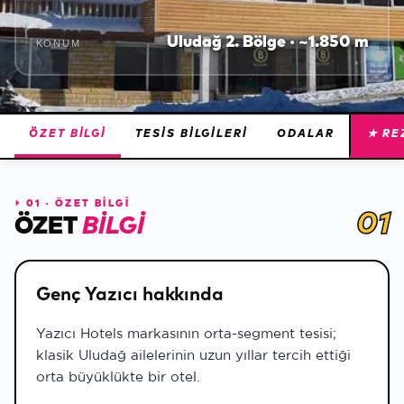
Uludağ 2. Bölge · ~1.850 m
KONUM
ÖZET BILGI
TESIS BILGILERI
ODALAR
★ RE
⏵
01 · ÖZET BİLGİ
01
ÖZET
BILGI
Genç Yazıcı hakkında
Yazıcı Hotels markasının orta-segment tesisi;
klasik Uludağ ailelerinin uzun yıllar tercih ettiği
orta büyüklükte bir otel.