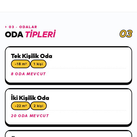
⏵
03 · ODALAR
03
ODA
TIPLERI
Tek Kişilik Oda
~18 m²
1 kişi
8 ODA MEVCUT
İki Kişilik Oda
~22 m²
2 kişi
20 ODA MEVCUT