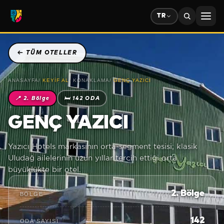
TR
←
TÜM OTELLER
ANASAYFA
/
KEYIF AL
/
KONAKLAMA
/
GENÇ YAZICI
📍
2. Bölge
🛏
142 ODA
GENÇ YAZICI
Yazıcı Hotels markasının orta-segment tesisi; klasik
Uludağ ailelerinin uzun yıllar tercih ettiği orta
büyüklükte bir otel.
2. Bölge
BÖLGE
142
ODA SAYISI