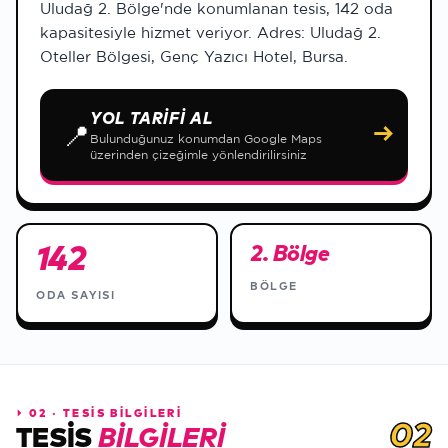
Uludağ 2. Bölge'nde konumlanan tesis, 142 oda
kapasitesiyle hizmet veriyor. Adres: Uludağ 2.
Oteller Bölgesi, Genç Yazıcı Hotel, Bursa.
YOL TARIFI AL
📍
→
Bulunduğunuz konumdan Google Maps
üzerinden çizeğimle yönlendirilirsiniz
142
2. Bölge
BÖLGE
ODA SAYISI
⏵
02 · TESİS BİLGİLERİ
02
TESIS
BILGILERI