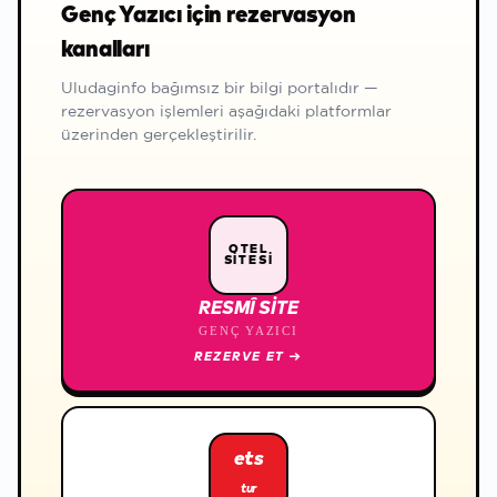
Genç Yazıcı için rezervasyon
kanalları
Uludaginfo bağımsız bir bilgi portalıdır —
rezervasyon işlemleri aşağıdaki platformlar
üzerinden gerçekleştirilir.
OTEL
SİTESİ
RESMÎ SITE
GENÇ YAZICI
REZERVE ET
→
ets
tur