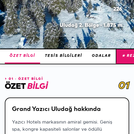
226
ODA SAYISI
Uludağ 2. Bölge · 1.875 m
KONUM
ÖZET BILGI
TESIS BILGILERI
ODALAR
★ RE
⏵
01 · ÖZET BİLGİ
01
ÖZET
BILGI
Grand Yazıcı Uludağ hakkında
Yazıcı Hotels markasının amiral gemisi. Geniş
spa, kongre kapasiteli salonlar ve ödüllü