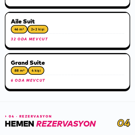
Aile Suit
46 m²
2+2 kişi
32 ODA MEVCUT
Grand Suite
88 m²
4 kişi
6 ODA MEVCUT
⏵
04 · REZERVASYON
04
HEMEN
REZERVASYON