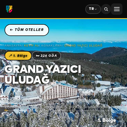
TR
←
TÜM OTELLER
ANASAYFA
/
KEYIF AL
/
KONAKLAMA
/
GRAND YAZICI ULUDAĞ
📍
1. Bölge
🛏
226 ODA
GRAND YAZICI
ULUDAĞ
Yazıcı Hotels markasının amiral gemisi. Geniş spa,
kongre kapasiteli salonlar ve ödüllü gastronomi
konseptiyle dağın en büyük 5 yıldızlı tesislerinden biri.
1. Bölge
BÖLGE