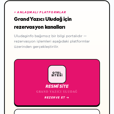
⏵
ANLAŞMALI PLATFORMLAR
Grand Yazıcı Uludağ için
rezervasyon kanalları
Uludaginfo bağımsız bir bilgi portalıdır —
rezervasyon işlemleri aşağıdaki platformlar
üzerinden gerçekleştirilir.
OTEL
SİTESİ
RESMÎ SITE
GRAND YAZICI ULUDAĞ
REZERVE ET
→