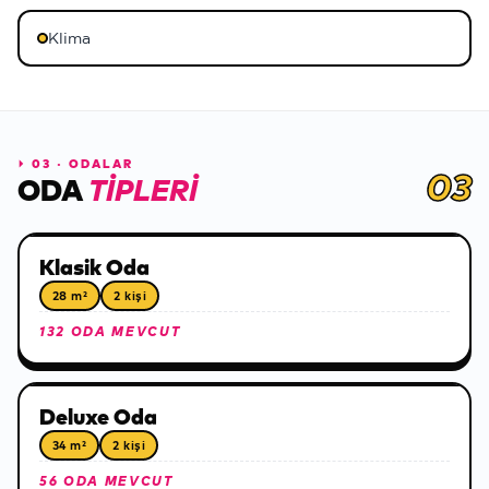
Klima
⏵
03 · ODALAR
03
ODA
TIPLERI
Klasik Oda
28 m²
2 kişi
132 ODA MEVCUT
Deluxe Oda
34 m²
2 kişi
56 ODA MEVCUT