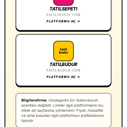
TATILSEPETI
TATILSEPETI.COM
PLATFORMU AÇ
→
tatil
budur
TATILBUDUR
TATILBUDUR.COM
PLATFORMU AÇ
→
Bilgilendirme:
Uludaginfo bir rezervasyon
acentesi değildir. Linkler ilgili platformların bu
otele ait sayfasına yönlendirir. Fiyat, müsaitlik
ve iptal koşulları ilgili platformun politikalarına
tabidir.