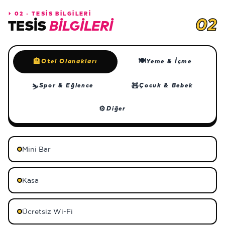
⏵
02 · TESİS BİLGİLERİ
02
TESIS
BILGILERI
🍽
🏨
Otel Olanakları
Yeme & İçme
🧸
Spor & Eğlence
Çocuk & Bebek
⛷
⚙
Diğer
Mini Bar
Kasa
Ücretsiz Wi-Fi