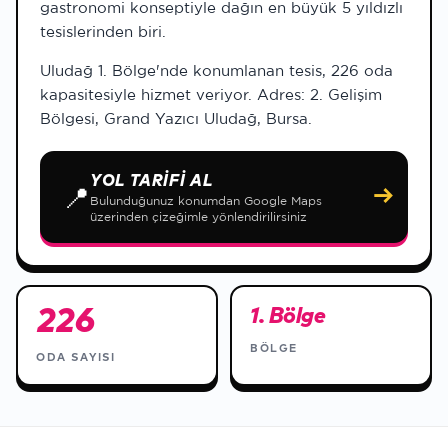
gastronomi konseptiyle dağın en büyük 5 yıldızlı
tesislerinden biri.
Uludağ 1. Bölge'nde konumlanan tesis, 226 oda
kapasitesiyle hizmet veriyor. Adres: 2. Gelişim
Bölgesi, Grand Yazıcı Uludağ, Bursa.
YOL TARIFI AL
📍
→
Bulunduğunuz konumdan Google Maps
üzerinden çizeğimle yönlendirilirsiniz
226
1. Bölge
BÖLGE
ODA SAYISI