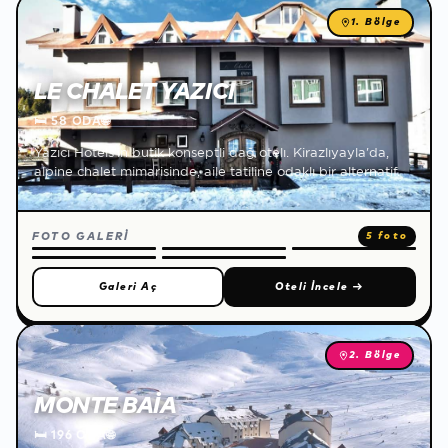
1. Bölge
LE CHALET YAZICI
🛏
58 ODA
🌐
Yazıcı Hotels'in butik konseptli dağ otelı. Kirazlıyayla'da,
alpine chalet mimarisinde, aile tatiline odaklı bir alternatif.
FOTO GALERİ
5 foto
Galeri Aç
Oteli İncele
→
2. Bölge
MONTE BAIA
🛏
196 ODA
🌐