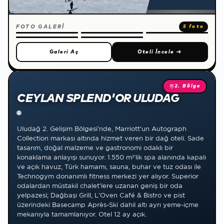
FOTO GALERİ
5 foto
Galeri Aç
Oteli İncele
→
2. Bölge
CEYLAN SPLEND'OR ULUDAĞ
🌐
Uludağ 2. Gelişim Bölgesi'nde, Marriott'un Autograph
Collection markası altında hizmet veren bir dağ oteli. Sade
tasarım, doğal malzeme ve gastronomi odaklı bir
konaklama anlayışı sunuyor. 1.550 m²'lik spa alanında kapalı
ve açık havuz, Türk hamamı, sauna, buhar ve tuz odası ile
Technogym donanımlı fitness merkezi yer alıyor. Superior
odalardan müstakil chalet'lere uzanan geniş bir oda
yelpazesi; Dağbaşı Grill, L'Oven Café & Bistro ve pist
üzerindeki Basecamp Après-Ski dahil altı ayrı yeme-içme
mekanıyla tamamlanıyor. Otel 12 ay açık.