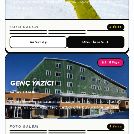
eğlence odaklı bir butik otel olarak kayak tutkunlarına özel
bir deneyim sunar.
FOTO GALERİ
5 foto
Galeri Aç
Oteli İncele
→
2. Bölge
GENÇ YAZICI
🛏
142 ODA
🌐
Yazıcı Hotels markasının orta-segment tesisi; klasik Uludağ
ailelerinin uzun yıllar tercih ettiği orta büyüklükte bir otel.
FOTO GALERİ
5 foto