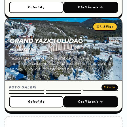
Galeri Aç
Oteli İncele
→
1. Bölge
GRAND YAZICI ULUDAĞ
🛏
226 ODA
🌐
Yazıcı Hotels markasının amiral gemisi. Geniş spa, kongre
kapasiteli salonlar ve ödüllü gastronomi konseptiyle dağın
en büyük 5 yıldızlı tesislerinden biri.
FOTO GALERİ
5 foto
Galeri Aç
Oteli İncele
→