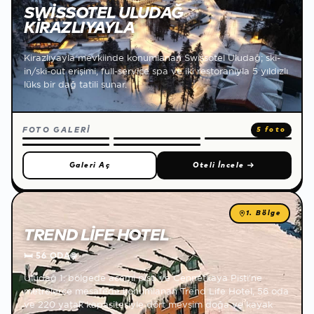
SWISSOTEL ULUDAĞ
KIRAZLIYAYLA
Kirazlıyayla mevkiinde konumlanan Swissotel Uludağ; ski-
in/ski-out erişimi, full-service spa ve iki restoranıyla 5 yıldızlı
lüks bir dağ tatili sunar.
FOTO GALERİ
5 foto
Galeri Aç
Oteli İncele
→
1. Bölge
TREND LIFE HOTEL
🛏
56 ODA
🌐
Uludağ 1. bölgede acemi pisti ve Cennetkaya Pisti'ne
metrelerce mesafede konumlanan Trend Life Hotel, 56 oda
ve 220 yatak kapasitesiyle dört mevsim doğa ve kayak