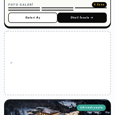
FOTO GALERİ
5 foto
Galeri Aç
Oteli İncele
→
Kirazlıyayla