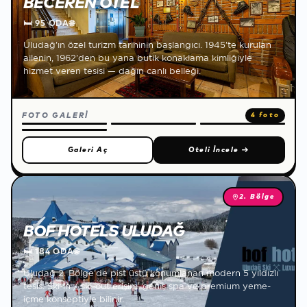
BECEREN OTEL
🛏
95 ODA
🌐
Uludağ'ın özel turizm tarihinin başlangıcı. 1945'te kurulan
ailenin, 1962'den bu yana butik konaklama kimliğiyle
hizmet veren tesisi — dağın canlı belleği.
FOTO GALERİ
4 foto
Galeri Aç
Oteli İncele
→
2. Bölge
BOF HOTELS ULUDAĞ
🛏
184 ODA
🌐
Uludağ 2. Bölge'de pist üstü konumlanan modern 5 yıldızlı
tesis. Ski-in / ski-out erişim, geniş spa ve premium yeme-
içme konseptiyle bilinir.