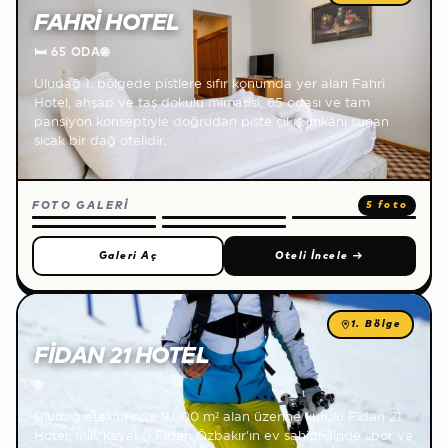
FAHRI HOTEL
🛏
65 ODA
🌐
Uludağ 1. bölgede pistlere sıfır konumda yer alan Fahri
Hotel, ahşap ve taş dokulu mimarisi, 65 odası ve tam
pansiyon konseptiyle doğrudan piste çıkış imkânı sunan
sıcak bir dağ otelidir.
FOTO GALERİ
5 foto
Galeri Aç
Oteli İncele
→
1. Bölge
FIDAN 21 HOTEL
🌐
Uludağ eteklerinde 9.000 m² alan üzerine kurulu Fidan 21
Hotel, milli kayakçı Fidan Özbakır'ın ev sahipliğinde spor ve