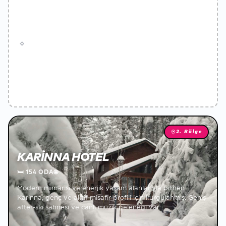
2. Bölge
KARINNA HOTEL
🛏
154 ODA
🌐
Modern mimarisi ve enerjik yaşam alanlarıyla bilinen
Karinna, genç ve aktif misafir profili için kurgulanmış. Geniş
after-ski sahnesi ve canlı müzik geleneği var.