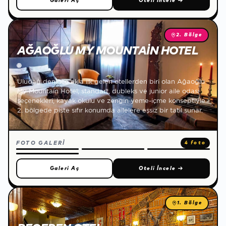
Galeri Aç
Oteli İncele
→
2. Bölge
AĞAOĞLU MY MOUNTAIN HOTEL
🌐
Uludağ denince akla ilk gelen otellerden biri olan Ağaoğlu
My Mountain Hotel; standart, dubleks ve junior aile odası
seçenekleri, kayak okulu ve zengin yeme-içme konseptiyle
2. bölgede piste sıfır konumda ailelere eşsiz bir tatil sunar.
FOTO GALERİ
4 foto
Galeri Aç
Oteli İncele
→
1. Bölge