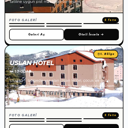
tatiline uygun pist manzaralı bir tesistir.
FOTO GALERİ
5 foto
Galeri Aç
Oteli İncele
→
1. Bölge
USLAN HOTEL
🛏
52 ODA
🌐
Uludağ 1. bölgede yer alan Uslan Hotel, çocuk ve oyun
odaları, sauna, bilardo ve 30 kişilik toplantı salonuyla hem
aileler hem de grup organizasyonları için tercih edilen
konforlu bir tesistir.
FOTO GALERİ
5 foto