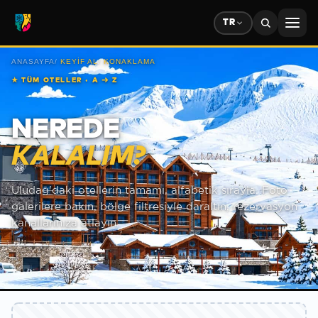
TR
ANASAYFA
/
KEYIF AL
/
KONAKLAMA
★
TÜM OTELLER · A → Z
NEREDE
KALALIM?
Uludağ'daki otellerin tamamı, alfabetik sırayla. Foto
galerilere bakın, bölge filtresiyle daraltın, rezervasyon
kanallarınıza atlayın.