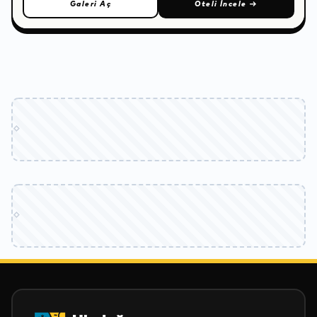
Galeri Aç
Oteli İncele
→