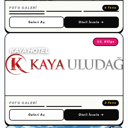
FOTO GALERİ
4 foto
Galeri Aç
Oteli İncele
→
2. Bölge
KAYA HOTEL
🌐
Uludağ 2. bölgede piste direkt çıkışlı Kaya Hotel, her şey
dahil konsepti, zengin açık büfe restoranı ve spa
hizmetleriyle dağ ve pist manzaralı odalarda konforlu bir
tatil sunar.
FOTO GALERİ
2 foto
Galeri Aç
Oteli İncele
→