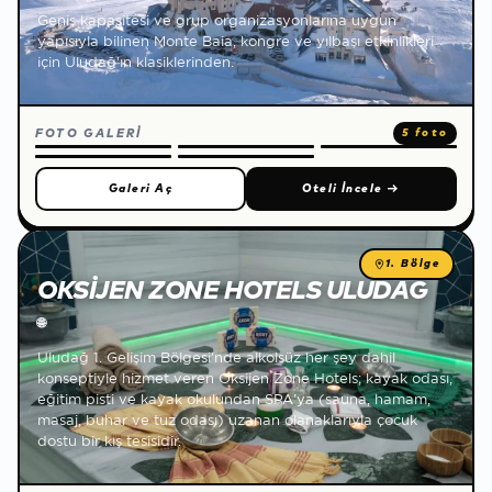
Geniş kapasitesi ve grup organizasyonlarına uygun
yapısıyla bilinen Monte Baia, kongre ve yılbaşı etkinlikleri
için Uludağ'ın klasiklerinden.
FOTO GALERİ
5 foto
Galeri Aç
Oteli İncele
→
1. Bölge
OKSIJEN ZONE HOTELS ULUDAĞ
🌐
Uludağ 1. Gelişim Bölgesi'nde alkolsüz her şey dahil
konseptiyle hizmet veren Oksijen Zone Hotels; kayak odası,
eğitim pisti ve kayak okulundan SPA'ya (sauna, hamam,
masaj, buhar ve tuz odası) uzanan olanaklarıyla çocuk
dostu bir kış tesisidir.