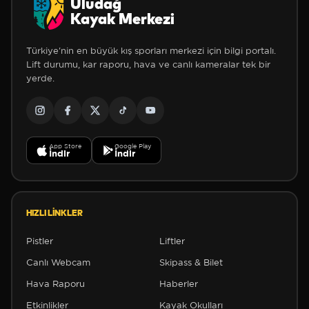
Uludağ
Kayak Merkezi
Türkiye'nin en büyük kış sporları merkezi için bilgi portalı.
Lift durumu, kar raporu, hava ve canlı kameralar tek bir
yerde.
App Store
Google Play
İndir
İndir
HIZLI LINKLER
Pistler
Liftler
Canlı Webcam
Skipass & Bilet
Hava Raporu
Haberler
Etkinlikler
Kayak Okulları