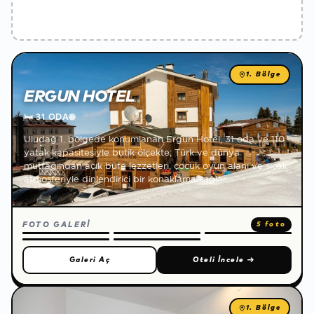
1. Bölge
ERGUN HOTEL
🛏
31 ODA
🌐
Uludağ 1. bölgede konumlanan Ergun Hotel, 31 oda ve 110
yatak kapasitesiyle butik ölçekte; Türk ve dünya
mutfağından açık büfe lezzetleri, çocuk oyun alanı ve sıcak
atmosferiyle dinlendirici bir konaklama sağlar.
FOTO GALERİ
5 foto
Galeri Aç
Oteli İncele
→
1. Bölge