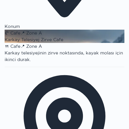
Konum
🥐
Cafe
📍
Zone A
Karkay Telesiyej Zirve Cafe
🍴
Cafe
📍
Zone A
Karkay telesiyejinin zirve noktasında, kayak molası için
ikinci durak.