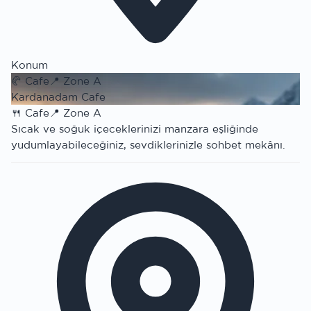
Konum
🥐
Cafe
📍
Zone A
Kardanadam Cafe
🍴
Cafe
📍
Zone A
Sıcak ve soğuk içeceklerinizi manzara eşliğinde
yudumlayabileceğiniz, sevdiklerinizle sohbet mekânı.