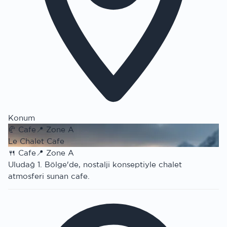
Konum
🥐
Cafe
📍
Zone A
Le Chalet Cafe
🍴
Cafe
📍
Zone A
Uludağ 1. Bölge'de, nostalji konseptiyle chalet
atmosferi sunan cafe.