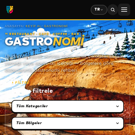
TR
ANASAYFA
/
KEYIF AL
/
GASTRONOMI
🍴
RESTAURANT · CAFE · COFFEE · BAR
GASTRO
NOMI
Uludağ'da kayak sonrası mola, sıcak çikolata, akşam
yemeği veya après-ski içeceği — bölgelere göre
düzenlenmiş gastronomi rehberi.
⏵
FİLTRE
Mekan filtrele
Kategori seçimi
Bölge seçimi