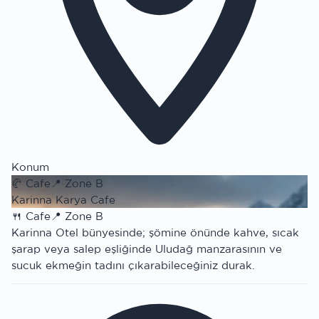
Konum
🥐
Cafe
📍
Zone B
Karinna Karya Cafe
🍴
Cafe
📍
Zone B
Karinna Otel bünyesinde; şömine önünde kahve, sıcak
şarap veya salep eşliğinde Uludağ manzarasının ve
sucuk ekmeğin tadını çıkarabileceğiniz durak.