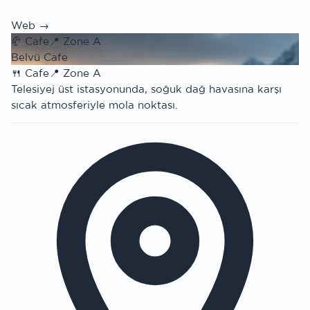
Web →
🥐
Cafe
📍
Zone A
Belvü Cafe
🍴
Cafe
📍
Zone A
Telesiyej üst istasyonunda, soğuk dağ havasına karşı
sıcak atmosferiyle mola noktası.