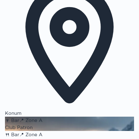
Konum
🍷
Bar
📍
Zone A
Club Patron
🍴
Bar
📍
Zone A