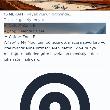
Mekan listesi
15
MEKAN
· Kayak günün bitiminde…
Tıkla → galeriyi büyüt
🥐
Cafe
📍
Zone B
Ağaoğlu Mandra Cafe
🍴
Cafe
📍
Zone B
Ağaoğlu My Mountain bölgesinde, macera severlere ve
otel misafirlerine hizmet veren; sezonluk ve dünya
mutfağı trendlerine göre hazırlanan menüsüyle öne
çıkan şömineli cafe.