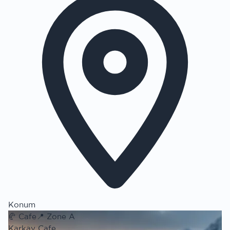
Konum
🥐
Cafe
📍
Zone A
Karkay Cafe