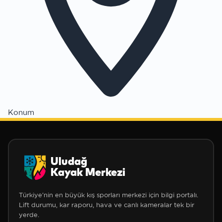
Konum
Uludağ
Kayak Merkezi
❅
Türkiye'nin en büyük kış sporları merkezi için bilgi portalı.
Lift durumu, kar raporu, hava ve canlı kameralar tek bir
yerde.