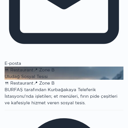
E-posta
🍴
Restaurant
📍
Zone B
Uludağ Sosyal Tesisi
🍴
Restaurant
📍
Zone B
BURFAŞ tarafından Kurbağakaya Teleferik
İstasyonu'nda işletilen; et menüleri, fırın pide çeşitleri
ve kafesiyle hizmet veren sosyal tesis.