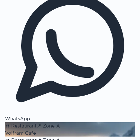
WhatsApp
🍴
Restaurant
📍
Zone A
Volfram Cafe