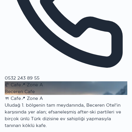
0532 243 89 55
🥐
Cafe
📍
Zone A
Beceren Cafe
🍴
Cafe
📍
Zone A
Uludağ 1. bölgenin tam meydanında, Beceren Otel'in
karşısında yer alan; efsaneleşmiş after-ski partileri ve
birçok ünlü Türk dizisine ev sahipliği yapmasıyla
tanınan köklü kafe.