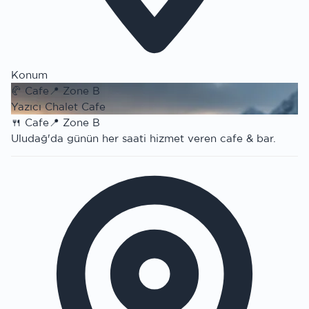
Konum
🥐
Cafe
📍
Zone B
Yazıcı Chalet Cafe
🍴
Cafe
📍
Zone B
Uludağ'da günün her saati hizmet veren cafe & bar.