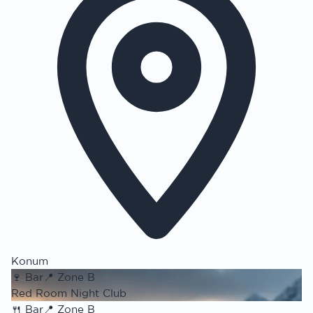
Konum
🍷
Bar
📍
Zone B
Red Room Night Club
🍴
Bar
📍
Zone B