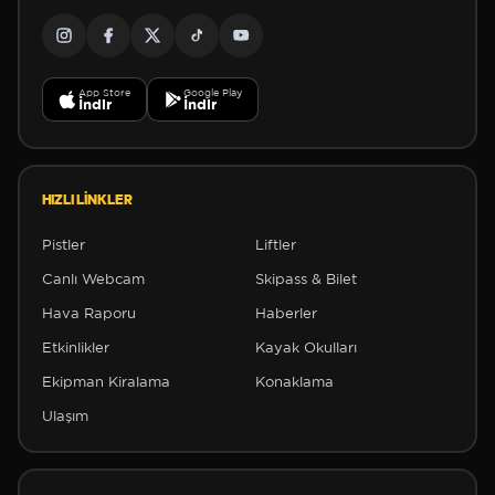
App Store
Google Play
İndir
İndir
HIZLI LINKLER
Pistler
Liftler
Canlı Webcam
Skipass & Bilet
Hava Raporu
Haberler
✼
Etkinlikler
Kayak Okulları
Ekipman Kiralama
Konaklama
Ulaşım
✼