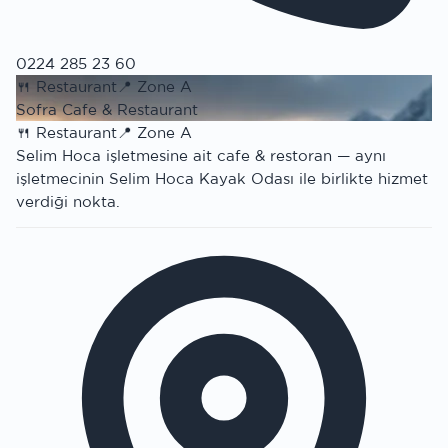
0224 285 23 60
🍴
Restaurant
📍
Zone A
Sofra Cafe & Restaurant
🍴
Restaurant
📍
Zone A
Selim Hoca işletmesine ait cafe & restoran — aynı
işletmecinin Selim Hoca Kayak Odası ile birlikte hizmet
verdiği nokta.