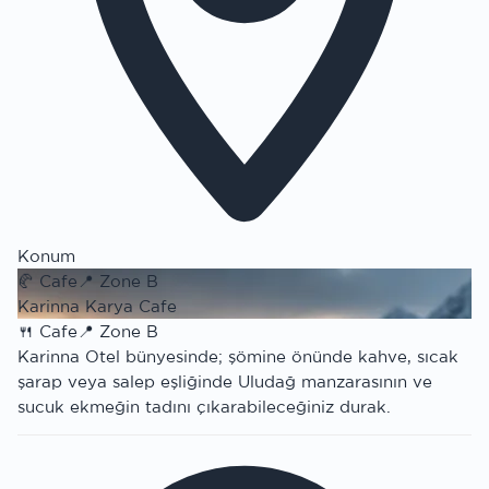
Konum
🥐
Cafe
📍
Zone B
Karinna Karya Cafe
🍴
Cafe
📍
Zone B
Karinna Otel bünyesinde; şömine önünde kahve, sıcak
şarap veya salep eşliğinde Uludağ manzarasının ve
sucuk ekmeğin tadını çıkarabileceğiniz durak.