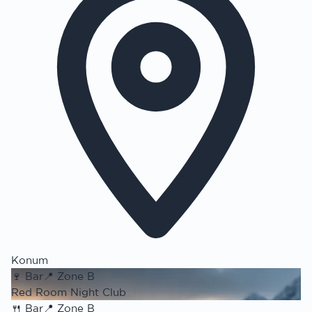
Konum
🍷
Bar
📍
Zone B
Red Room Night Club
🍴
Bar
📍
Zone B