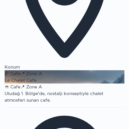
Konum
🥐
Cafe
📍
Zone A
Le Chalet Cafe
🍴
Cafe
📍
Zone A
Uludağ 1. Bölge'de, nostalji konseptiyle chalet
atmosferi sunan cafe.