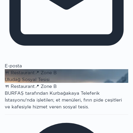
E-posta
🍴
Restaurant
📍
Zone B
Uludağ Sosyal Tesisi
🍴
Restaurant
📍
Zone B
BURFAŞ tarafından Kurbağakaya Teleferik
İstasyonu'nda işletilen; et menüleri, fırın pide çeşitleri
ve kafesiyle hizmet veren sosyal tesis.