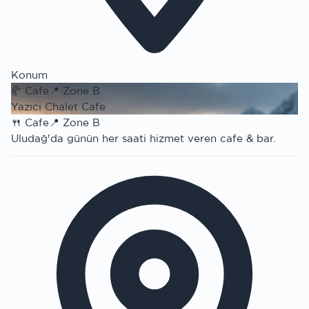
Konum
🥐
Cafe
📍
Zone B
Yazıcı Chalet Cafe
🍴
Cafe
📍
Zone B
Uludağ'da günün her saati hizmet veren cafe & bar.