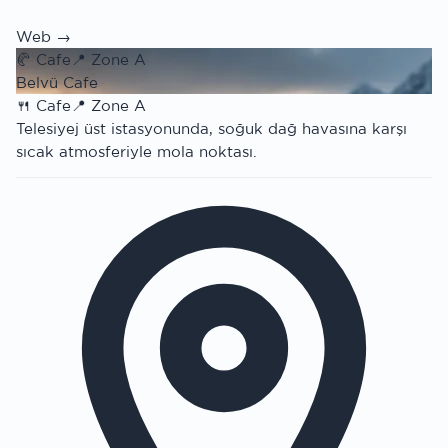
Web →
🥐
Cafe
📍
Zone A
Belvü Cafe
🍴
Cafe
📍
Zone A
Telesiyej üst istasyonunda, soğuk dağ havasına karşı
sıcak atmosferiyle mola noktası.