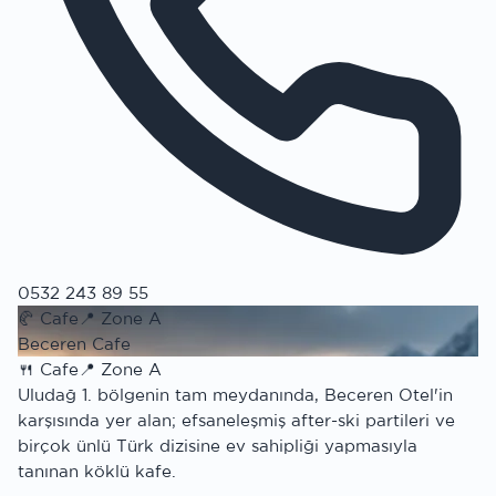
0532 243 89 55
🥐
Cafe
📍
Zone A
Beceren Cafe
🍴
Cafe
📍
Zone A
Uludağ 1. bölgenin tam meydanında, Beceren Otel'in
karşısında yer alan; efsaneleşmiş after-ski partileri ve
birçok ünlü Türk dizisine ev sahipliği yapmasıyla
tanınan köklü kafe.