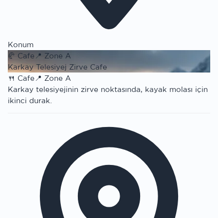
Konum
🥐
Cafe
📍
Zone A
Karkay Telesiyej Zirve Cafe
🍴
Cafe
📍
Zone A
Karkay telesiyejinin zirve noktasında, kayak molası için
ikinci durak.