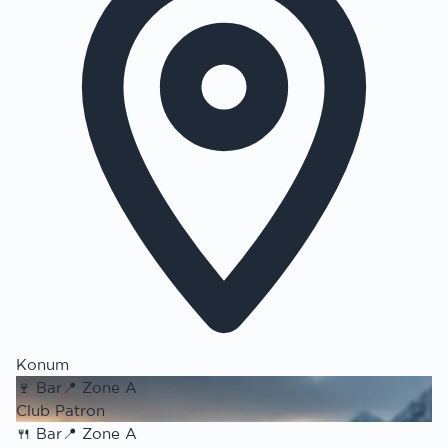
Konum
🍷
Bar
📍
Zone A
Club Patron
🍴
Bar
📍
Zone A