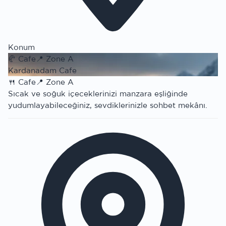
Konum
🥐
Cafe
📍
Zone A
Kardanadam Cafe
🍴
Cafe
📍
Zone A
Sıcak ve soğuk içeceklerinizi manzara eşliğinde
yudumlayabileceğiniz, sevdiklerinizle sohbet mekânı.