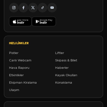
App Store
Google Play
İndir
İndir
HIZLI LINKLER
Pistler
Liftler
✼
Canlı Webcam
Skipass & Bilet
Hava Raporu
Haberler
Etkinlikler
Kayak Okulları
✼
Ekipman Kiralama
Konaklama
Ulaşım