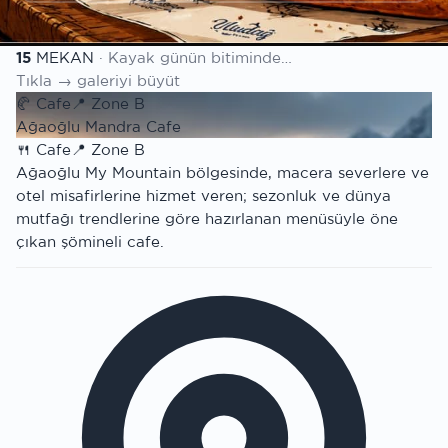
Mekan listesi
15
MEKAN
· Kayak günün bitiminde…
Tıkla → galeriyi büyüt
🥐
Cafe
📍
Zone B
Ağaoğlu Mandra Cafe
🍴
Cafe
📍
Zone B
Ağaoğlu My Mountain bölgesinde, macera severlere ve
otel misafirlerine hizmet veren; sezonluk ve dünya
mutfağı trendlerine göre hazırlanan menüsüyle öne
çıkan şömineli cafe.