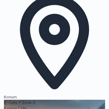
Konum
🥐
Cafe
📍
Zone A
Karkay Cafe