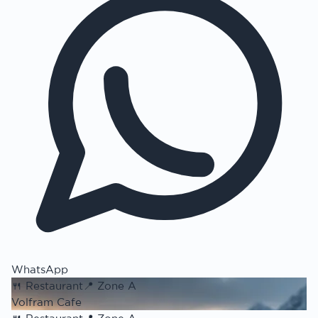
WhatsApp
🍴
Restaurant
📍
Zone A
Volfram Cafe