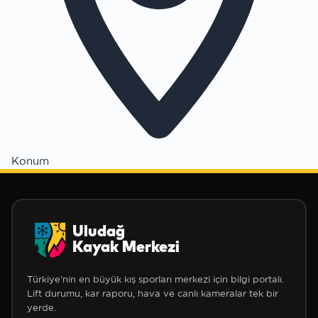
Konum
❅
Uludağ
Kayak Merkezi
Türkiye'nin en büyük kış sporları merkezi için bilgi portalı.
Lift durumu, kar raporu, hava ve canlı kameralar tek bir
yerde.