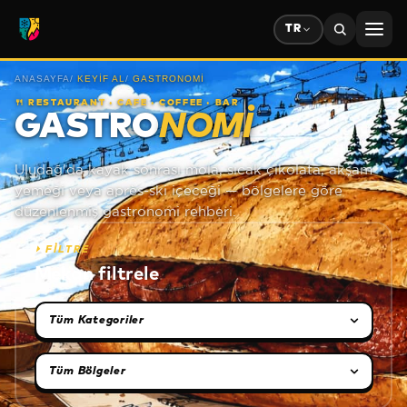
TR
ANASAYFA
/
KEYIF AL
/
GASTRONOMI
🍴
RESTAURANT · CAFE · COFFEE · BAR
GASTRO
NOMI
Uludağ'da kayak sonrası mola, sıcak çikolata, akşam
yemeği veya après-ski içeceği — bölgelere göre
düzenlenmiş gastronomi rehberi.
⏵
FİLTRE
Mekan filtrele
Kategori seçimi
Bölge seçimi