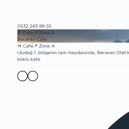
0532 243 89 55
🥐
Cafe
📍
Zone A
Beceren Cafe
🍴
Cafe
📍
Zone A
Uludağ 1. bölgenin tam meydanında, Beceren Otel'in k
köklü kafe.