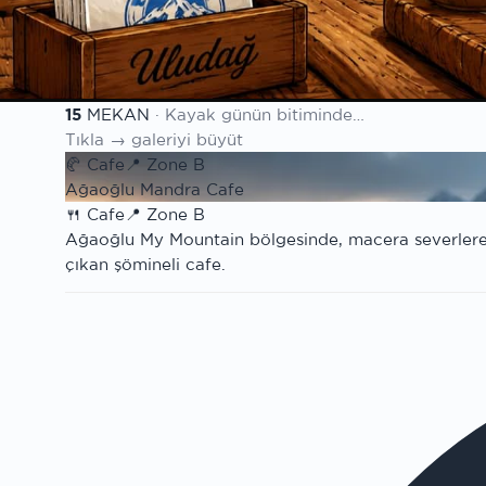
Hava & Kar
Detaylı tahmin · kar raporu
100. Yıl
Cumhuriyet sezonu
15
MEKAN
· Kayak günün bitiminde…
Mekan listesi
Tıkla → galeriyi büyüt
🥐
Cafe
📍
Zone B
Ağaoğlu Mandra Cafe
🍴
Cafe
📍
Zone B
Ağaoğlu My Mountain bölgesinde, macera severlere 
çıkan şömineli cafe.