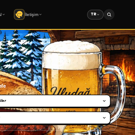
l
İletişim
TR
İletişim
berler
Şirket bilgileri · form
lar
Çözüm Ortaklarımız
retsiz indir
Partner ekosistemi
Sponsorluk
Reklam & sponsorluk dosyası
ele
mi